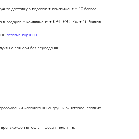
учите доставку в подарок + комплимент + 10 баллов
вка в подарок + комплимент + КЭШБЭК 5% + 10 баллов
аши
готовые корзины
дукты с пользой без перееданий.
провождении молодого вина, груш и винограда, сладких
происхождения, соль пищевая, пажитник.