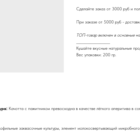
Сделайте заказ от 3000 руб и пол
При заказе от 5000 руб - доста
ТОП-товар включен в основные
н
___________________________
Кушайте вкусные натуральные про
Вес упаковки: 200 гр.
ура:
Качотта с пажитником превосходна в качестве лёгкого аперитива в со
мофильные заквасочные культуры, элемент молокосвертывающий микробного 