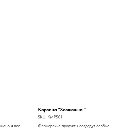
Корзина "Хозяюшка "
SKU:
KMP5011
умано и все
Фермерские продукты создадут особые
 по количеству
вкусовые традиции и воспоминания у