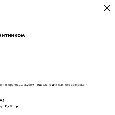
житником
очно-ореховым вкусом - идеально для сытного завтрака и
9,5
р +\- 10 гр
у