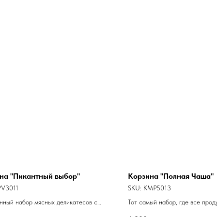
на "Пикантный выбор"
Корзина "Полная Чаша"
PV3011
SKU:
KMP5013
нный набор мясных деликатесов с
Тот самый набор, где все прод
 ароматами и элегантным вкусом
включено и по ассортименту, и