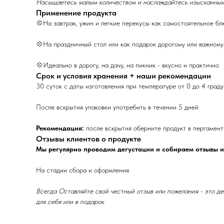
Насыщаетесь малым количеством и наслаждайтесь изысканным в
Применение продукта
💠На завтрак, ужин и легкие перекусы как самостоятельное блю
💠На праздничный стол или как подарок дорогому или важному
💠Идеально в дорогу, на дачу, на пикник - вкусно и практично
Срок и условия хранения + наши рекомендации
30 суток с даты изготовления при температуре от 0 до 4 гра
После вскрытия упаковки употребить в течении 5 дней
Рекомендация:
после вскрытия оберните продукт в пергаментн
Отзывы клиентов о продукте
Мы регулярно проводим дегустации и собираем отзывы и
На стадии сбора и оформления
Всегда Оставляйте свой честный отзыв или пожелания - это д
для себя или в подарок