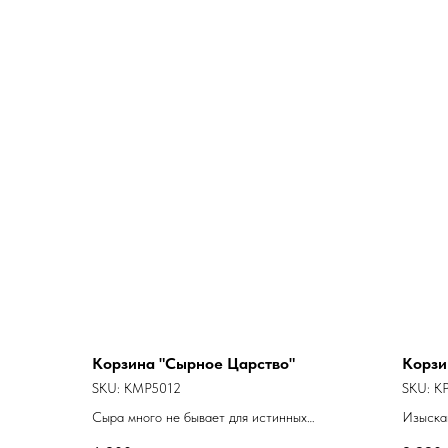
Корзина "Сырное Царство"
Корзи
SKU:
KMP5012
SKU:
K
Сыра много не бывает для истинных
Изыска
ценителей сырных изысков - погрузитесь в
тонкими