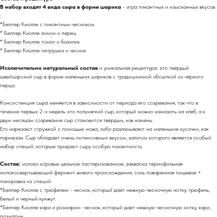
В набор входят 4 вида сыра в форме шарика
- игра пикантных и изысканных вкусов
:
*Белпер Кнолле с пикантным чесноком
* Белпер Кнолле лимон и перец
* Белпер Кнолле томат и базилик
* Белпер Кнолле петрушка и чеснок
Исключительно натуральный состав
и уникальная рецептура: это твёрдый
швейцарский сыр в форме маленьких шариков с традиционной обсыпкой из чёрного
перца.
Консистенция сыра меняется в зависимости от периода его созревания, так что в
течение первых 2-х недель это полумягкий сыр, который можно намазать на хлеб, а к
двум месяцам созревания сыр становится твёрдым, как камень.
Его нарезают стружкой с помощью ножа, либо разламывают на маленькие кусочки, как
пармезан. Сыр обладает очень интенсивным вкусом, залогом которого является особый
набор специй, которые придают сыру особую пикантность
Состав:
молоко коровье цельное пастеризованное, закваска термофильная
молокосвертывающий фермент живого происхождения, соль поваренная пищевая +
панировка из специй:
*Белпер Кнолле с трюфелем - чеснок, который дает нежную чесночную нотку, трюфель,
белый и черный кунжут.
*Белпер Кнолле кари и розмарин- чеснок, который дает нежную чесночную нотку, кари,
розмарин