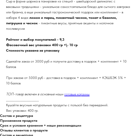
Сыр в форме шарика в панировке из специй - швейцарский деликатес с
вековыми традициями - уникальное самостоятельное блюдо для сытного завтрака
или бранча, а еще уникальный гастрономический подарок или комплимент - в
наборе 4 вида:
лимон и перец, пикантный чеснок, томат и базилик,
петрушка и чеснок
- пикантные вкусы, приятные акценты и молочное
послевкусие
Рейтинг и выбор покупателей - 9,3
Фасовочный вес упаковки 400 гр +\- 10 гр
Стоимость указана за упаковку
Сделайте заказ от 3000 руб и получите доставку в подарок + комплимент + 10
баллов
При заказе от 5000 руб - доставка в подарок + комплимент + КЭШБЭК 5% +
10 баллов
ТОП-товар включен в основные
наши
готовые корзины
___________________________
Кушайте вкусные натуральные продукты с пользой без перееданий.
Вес упаковки: 400 гр.
Состав и рецептура
Применение продукта
Срок и условия хранения + наши рекомендации
Отзывы клиентов о продукте
Состав и рецептура