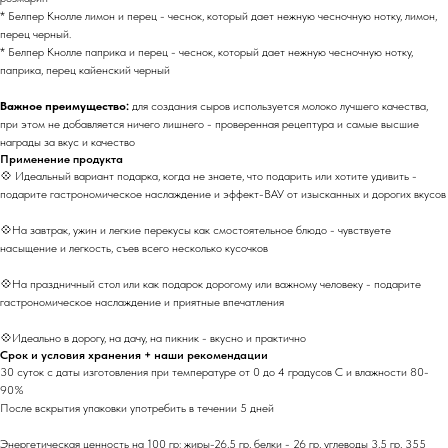
* Белпер Кнолле лимон и перец - чеснок, который дает нежную чесночную нотку, лимон,
перец черный.
* Белпер Кнолле паприка и перец - чеснок, который дает нежную чесночную нотку,
паприка, перец кайенский черный
Важное преимущество:
для создания сыров используется молоко лучшего качества,
при этом не добавляется ничего лишнего - проверенная рецептура и самые высшие
награды за вкус и качество
Применение продукта
💠 Идеальный вариант подарка, когда не знаете, что подарить или хотите удивить -
подарите гастрономическое наслаждение и эффект-ВАУ от изысканных и дорогих вкусов
💠На завтрак, ужин и легкие перекусы как смостоятельное блюдо - чувствуете
насыщение и легкость, съев всего несколько кусочков
💠На праздничный стол или как подарок дорогому или важному человеку - подарите
гастрономическое наслаждение и приятные впечатления
💠Идеально в дорогу, на дачу, на пикник - вкусно и практично
Срок и условия хранения + наши рекомендации
30 суток с даты изготовления при температуре от 0 до 4 градусов С и влажности 80-
90%
После вскрытия упаковки употребить в течении 5 дней
Энергетическая ценность на 100 гр: жиры-26,5 гр, белки - 26 гр, углеводы 3,5 гр, 355