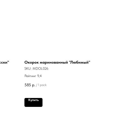
сски"
Окорок маринованный "Любимый"
SKU:
MDOL026
Рейтинг 9,4
585
р.
/
1 pack
Купить