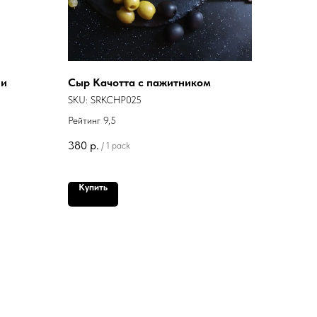
 и
Сыр Качотта с пажитником
SKU:
SRKCHP025
Рейтинг 9,5
380
р.
/
1 pack
Купить