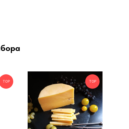
абора
ТОP
ТОP