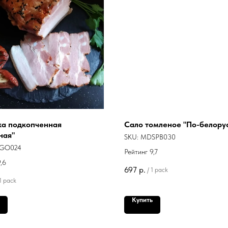
ка подкопченная
Сало томленое "По-белору
ная"
SKU:
MDSPB030
GO024
Рейтинг 9,7
,6
697
р.
/
1 pack
1 pack
Купить