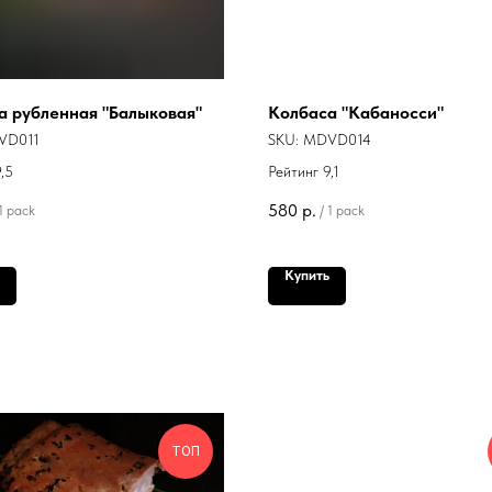
а рубленная "Балыковая"
Колбаса "Кабаносси"
VD011
SKU:
MDVD014
,5
Рейтинг 9,1
580
р.
1 pack
/
1 pack
Купить
ТОП