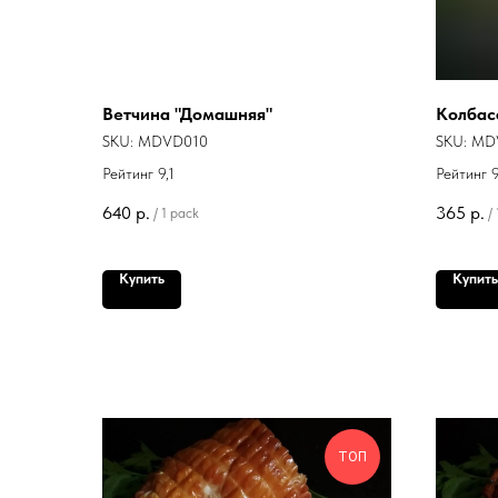
Ветчина "Домашняя"
Колбас
SKU:
MDVD010
SKU:
MD
Рейтинг 9,1
Рейтинг 9
640
р.
365
р.
/
1 pack
/
Купить
Купить
ТОП