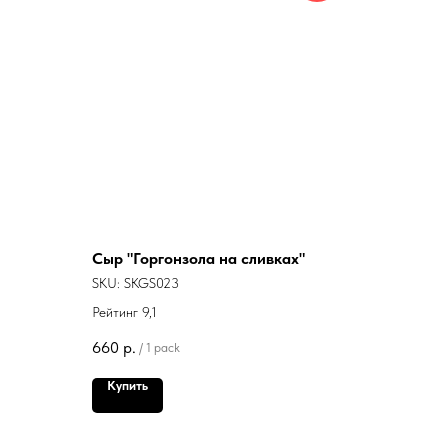
Сыр "Горгонзола на сливках"
SKU:
SKGS023
Рейтинг 9,1
660
р.
/
1 pack
Купить