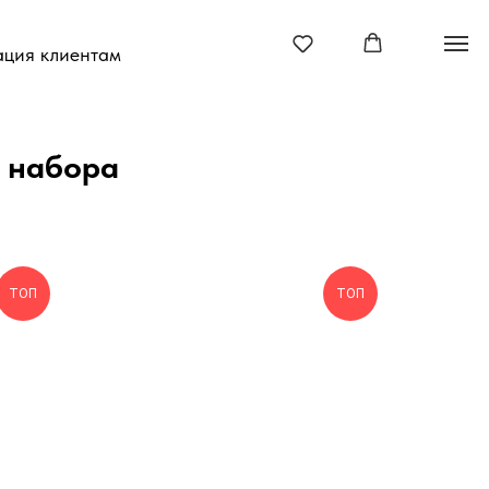
ция клиентам
о набора
ТОП
ТОП