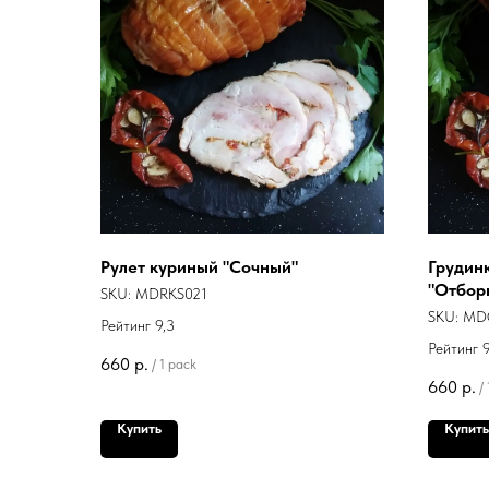
Рулет куриный "Сочный"
Грудин
"Отбор
SKU:
MDRKS021
SKU:
MD
Рейтинг 9,3
Рейтинг 9
660
р.
/
1 pack
660
р.
/
Купить
Купить