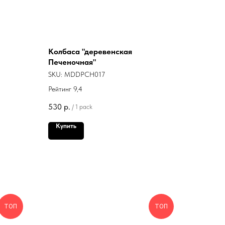
Колбаса "деревенская
Печеночная"
SKU:
MDDPCH017
Рейтинг 9,4
530
р.
/
1 pack
Купить
ТОП
ТОП