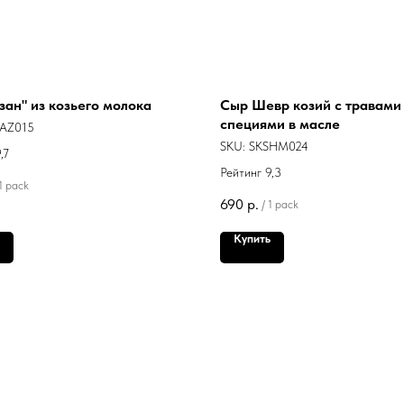
ан" из козьего молока
Сыр Шевр козий с травами
специями в масле
AZ015
SKU:
SKSHM024
,7
Рейтинг 9,3
1 pack
690
р.
/
1 pack
Купить