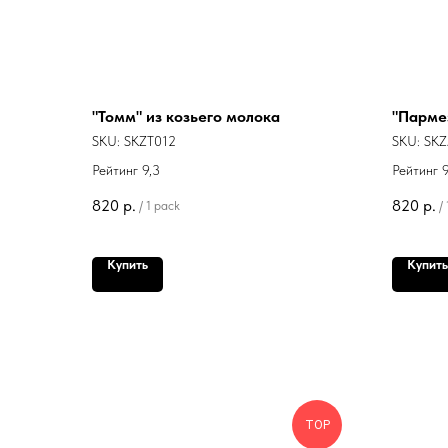
"Томм" из козьего молока
"Пармез
SKU:
SKZT012
SKU:
SKZ
Рейтинг 9,3
Рейтинг 9
820
р.
820
р.
/
1 pack
/
Купить
Купить
ТОP