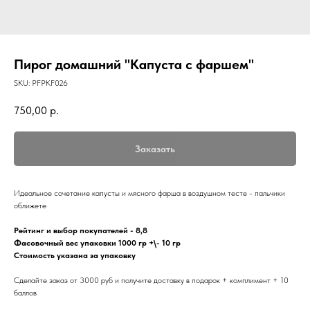
Пирог домашний "Капуста с фаршем"
SKU:
PFPKF026
750,00
р.
Заказать
Идеальное сочетание капусты и мясного фарша в воздушном тесте - пальчики
оближете
Рейтинг и выбор покупателей - 8,8
Фасовочный вес упаковки 1000 гр +\- 10 гр
Стоимость указана за упаковку
Сделайте заказ от 3000 руб и получите доставку в подарок + комплимент + 10
баллов