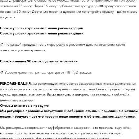
бумагу, предварительно сбрызнув ее маслом, чтобы тесто не прилипало и не пригорало -
оставьте на 15 минут. Через 15 минут добавьте температуру до 100 градусов и оставьте
на еще на 30 минут. Достаньте пирог из духовки или приоткройте крышку - дайте пирогу
подышать
Срок и условия хранения + наши рекомендации
Срок и условия хранения + наши рекомендации:
💠 На каждой продукции есть маркировка с указанием даты изготовления, срока
годности и условий хранения.
Срок хранения 90 суток с даты изготовления.
💠 Условия хранения: при температуре от -18 +\-2 градуса.
РЕКОМЕНДАЦИЯ:
мы рекомендуем иметь запас замороженных мясных деликатесных
полуфабрикатов - это экономит ваше время и силы, а готовые блюда порадуют и удивят
вкусом, ароматом, сытностью. Ешьте продукты с натуральным составом с заботой о
иммунитете и фигуре.
Отзывы клиентов о продукте
Мы регулярно проводим дегустации и собираем отзывы и пожелания о каждом
нашем продукте - вот что говорят наши клиенты о об этом мясном деликатесе:
Мы расширяем ассортимент полуфабрикатов и заморозки- это продукты-выручайки,
которые помогают вам экономить время и силы, но при этом есть вкусную еду с
натуральным составом без пеедания с заботой о фигуре и иммунитете.