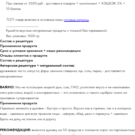
При заказе от 5000 руб - доставка в подарок + комплимент + КЭШБЭК 5% +
10 баллов
ТОП-товар включен в основные
наши
готовые корзины
___________________________
Кушайте вкусные натуральные продукты с пользой без перееданий.
Вес упаковки: 1000 гр.
Состав и рецептура
Применение продукта
Срок и условия хранения + наши рекомендации
Отзывы клиентов о продукте
Состав и рецептура
Авторская рецептура + натуральный состав:
дрожжевое тесто, капуста, фарш свинина-говядина, лук, соль, перец - доставляется
замороженным
ВАЖНО:
Мы не используем жидкий дым, сою, ГМО, усилители вкуса и не накачиваем
мясо рассолом, водой и консервантами – это исключено, и такого «добра» полно на
прилавках супермаркетов
Применение продукта
Идеально запекать в духовке - быстро и просто. Вкусно как в горячем, так и в холодном
виде - идеально для всех приемов пищи - завтрак, обед, ужин и перекусы + идеально
брать на дачу, на пикник или в дорогу.
РЕКОМЕНДАЦИЯ:
включите духовку на 50 градусов и положите пирог на пергаментную