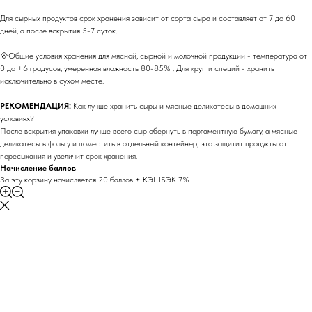
Для сырных продуктов срок хранения зависит от сорта сыра и составляет от 7 до 60
дней, а после вскрытия 5-7 суток.
💠Общие условия хранения для мясной, сырной и молочной продукции - температура от
0 до +6 градусов, умеренная влажность 80-85% . Для круп и специй - хранить
исключительно в сухом месте.
РЕКОМЕНДАЦИЯ:
Как лучше хранить сыры и мясные деликатесы в домашних
условиях?
После вскрытия упаковки лучше всего сыр обернуть в пергаментную бумагу, а мясные
деликатесы в фольгу и поместить в отдельный контейнер, это защитит продукты от
пересыхания и увеличит срок хранения.
Начисление баллов
За эту корзину начисляется 20 баллов + КЭШБЭК 7%