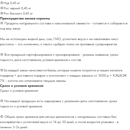
💠Нуд 0,45 кг
💠Рис черный 0,45 кг
💠Рис басмати 0,45 кг
Преимущества заказа корзины
💠 Продукты натурального состава и максимальной свежести - готовятся и собираются
под ваш заказ
Мы не используем жидкий дым, сою, ГМО, усилители вкуса и не накачиваем мясо
рассолом – это исключено, и такого «добра» полно на прилавках супермаркетов
💠 Вся продукция сертифицирована и промаркирована - указаны название, сроки
годности, дата изготовления, условия хранения и состав
💠За каждый заказ начисляются баллы, которые можете потратить в нашем каталоге
подарков + доставка в подарок и комплимент с каждым заказом от 3000 р + КЭШБЭК
7% - копите или оплачиваете текущие заказы
Сроки и условия хранения:
Сроки и условия хранения:
💠 На каждой продукции есть маркировка с указанием даты изготовления, срока
годности и условий хранения
💠 Общие сроки хранения для мясных деликатесов с натуральным составом без
консервантов и усилителей вкуса от 14 до 30 дней, а после вскрытия упаковки - в
течении 3-5х дней .