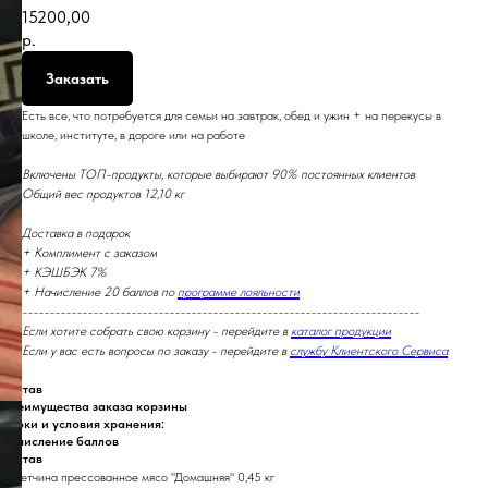
15200,00
р.
Заказать
Есть все, что потребуется для семьи на завтрак, обед и ужин + на перекусы в
школе, институте, в дороге или на работе
Включены ТОП-продукты, которые выбирают 90% постоянных клиентов
Общий вес продуктов 12,10 кг
Доставка в подарок
+ Комплимент с заказом
+ КЭШБЭК 7%
+ Начисление 20 баллов по
программе лояльности
-------------------------------------------------------------------------
Если хотите собрать свою корзину - перейдите в
каталог продукции
Если у вас есть вопросы по заказу - перейдите в
службу Клиентского Сервиса
Состав
Преимущества заказа корзины
Сроки и условия хранения:
Начисление баллов
Состав
💠Ветчина прессованное мясо "Домашняя" 0,45 кг