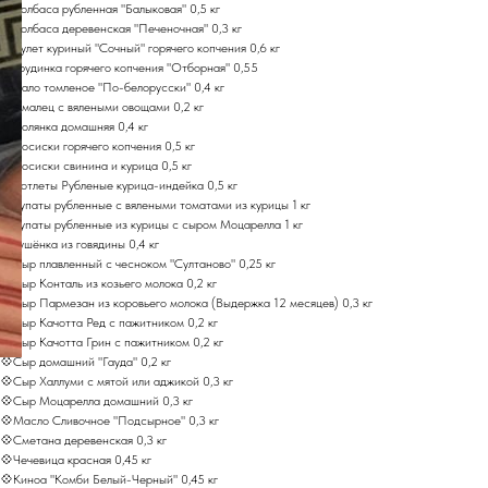
💠Колбаса рубленная "Балыковая" 0,5 кг
💠Колбаса деревенская "Печеночная" 0,3 кг
💠Рулет куриный "Сочный" горячего копчения 0,6 кг
💠Грудинка горячего копчения "Отборная" 0,55
💠Сало томленое "По-белорусски" 0,4 кг
💠Смалец с вялеными овощами 0,2 кг
💠Солянка домашняя 0,4 кг
💠Сосиски горячего копчения 0,5 кг
💠Сосиски свинина и курица 0,5 кг
💠Котлеты Рубленые курица-индейка 0,5 кг
💠Купаты рубленные с вялеными томатами из курицы 1 кг
💠Купаты рубленные из курицы с сыром Моцарелла 1 кг
💠Тушёнка из говядины 0,4 кг
💠Сыр плавленный с чесноком "Султаново" 0,25 кг
💠Сыр Конталь из козьего молока 0,2 кг
💠Сыр Пармезан из коровьего молока (Выдержка 12 месяцев) 0,3 кг
💠Сыр Качотта Ред с пажитником 0,2 кг
💠Сыр Качотта Грин с пажитником 0,2 кг
💠Сыр домашний "Гауда" 0,2 кг
💠Сыр Халлуми с мятой или аджикой 0,3 кг
💠Сыр Моцарелла домашний 0,3 кг
💠Масло Сливочное "Подсырное" 0,3 кг
💠Сметана деревенская 0,3 кг
💠Чечевица красная 0,45 кг
💠Киноа "Комби Белый-Черный" 0,45 кг